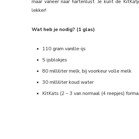
maar varieer naar hartenlust. Je kunt de KitKat
lekker!
Wat heb je nodig? (1 glas)
110 gram vanille-ijs
5 ijsblokjes
80 milliliter melk, bij voorkeur volle melk
30 milliliter koud water
KitKats (2 – 3 van normaal (4 reepjes) forma