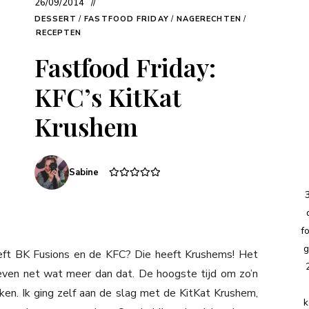
26/09/2014
DESSERT
/
FASTFOOD FRIDAY
/
NAGERECHTEN
/
RECEPTEN
Fastfood Friday:
KFC’s KitKat
Krushem
Sabine
f
g
eeft BK Fusions en de KFC? Die heeft Krushems! Het
even net wat meer dan dat. De hoogste tijd om zo’n
en. Ik ging zelf aan de slag met de KitKat Krushem,
k