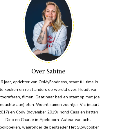
Over Sabine
36 jaar, oprichter van OhMyFoodness, staat fulltime in
de keuken en reist anders de wereld over. Houdt van
otograferen, filmen. Gaat naar bed en staat op met (de
edachte aan) eten. Woont samen zoontjes Vic (maart
2017) en Cody (november 2019), hond Cass en katten
Dino en Charlie in Apeldoorn. Auteur van acht
ookboeken, waaronder de bestseller Het Slowcooker