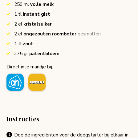
250
ml
volle melk
1
tl
instant gist
2
el
kristalsuiker
2
el
ongezouten roomboter
gesmolten
1
tl
zout
375
gr
patentbloem
Direct in je mandje bij:
Instructies
Doe de ingrediënten voor de deegstarter bij elkaar in