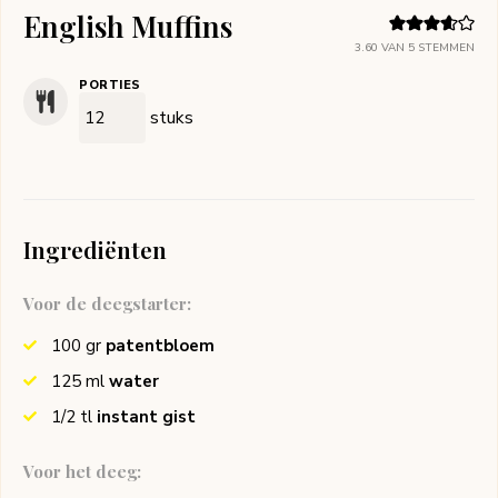
English Muffins
3.60
VAN
5
STEMMEN
PORTIES
stuks
Ingrediënten
Voor de deegstarter:
100
gr
patentbloem
125
ml
water
1/2
tl
instant gist
Voor het deeg: