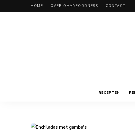
HOME
OVER OHMYFOODNESS
CONTACT
RECEPTEN
RE