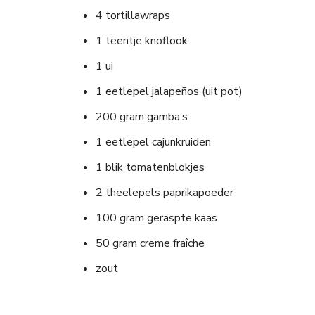
4 tortillawraps
1 teentje knoflook
1 ui
1 eetlepel jalapeños (uit pot)
200 gram gamba’s
1 eetlepel cajunkruiden
1 blik tomatenblokjes
2 theelepels paprikapoeder
100 gram geraspte kaas
50 gram creme fraîche
zout