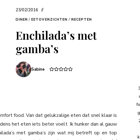
23/02/2016
DINER
/
EETOVERZICHTEN
/
RECEPTEN
Enchilada’s met
gamba’s
Sabine
f
g
omfort food. Van dat gelukzalige eten dat snel klaar is
jdens het eten iets beter voelt. Ik hunker dan al gauw
ilada’s met gamba’s zijn wat mij betreft op en top
k