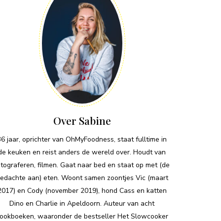
Over Sabine
36 jaar, oprichter van OhMyFoodness, staat fulltime in
de keuken en reist anders de wereld over. Houdt van
otograferen, filmen. Gaat naar bed en staat op met (de
edachte aan) eten. Woont samen zoontjes Vic (maart
2017) en Cody (november 2019), hond Cass en katten
Dino en Charlie in Apeldoorn. Auteur van acht
ookboeken, waaronder de bestseller Het Slowcooker