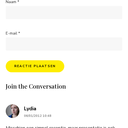
Naam
*
E-mail
*
Join the Conversation
says:
Lydia
06/01/2012 10:48
Misschien een simpel receptje, maar presentatie is ook