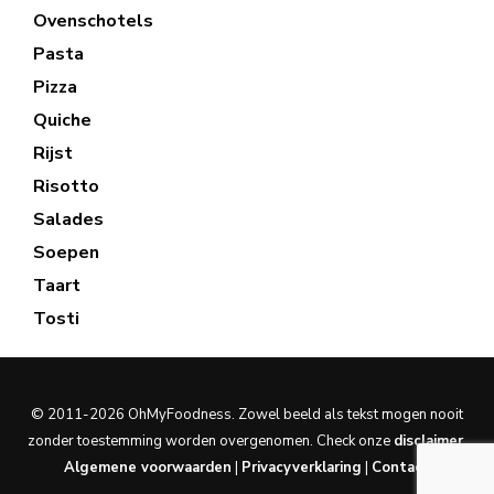
Ovenschotels
Pasta
Pizza
Quiche
Rijst
Risotto
Salades
Soepen
Taart
Tosti
© 2011-2026 OhMyFoodness. Zowel beeld als tekst mogen nooit
zonder toestemming worden overgenomen. Check onze
disclaimer
.
Algemene voorwaarden
|
Privacyverklaring
|
Contact