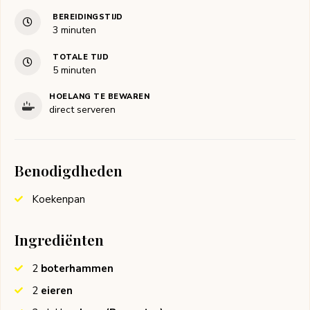
BEREIDINGSTIJD
minuten
3
minuten
TOTALE TIJD
minuten
5
minuten
HOELANG TE BEWAREN
direct serveren
Benodigdheden
Koekenpan
Ingrediënten
2
boterhammen
2
eieren