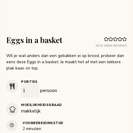
Eggs in a basket
NOG GEEN REVIEWS
Wil je wat anders dan een gebakken ei op brood, probeer dan
eens deze Eggs in a basket. Je maakt het af met een lekkere
plak kaas on top.
PORTIES
persoon
MOEILIJKHEIDSGRAAD
makkelijk
VOORBEREIDINGSTIJD
minuten
2
minuten