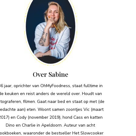
Over Sabine
36 jaar, oprichter van OhMyFoodness, staat fulltime in
de keuken en reist anders de wereld over. Houdt van
otograferen, filmen. Gaat naar bed en staat op met (de
edachte aan) eten. Woont samen zoontjes Vic (maart
2017) en Cody (november 2019), hond Cass en katten
Dino en Charlie in Apeldoorn. Auteur van acht
ookboeken, waaronder de bestseller Het Slowcooker