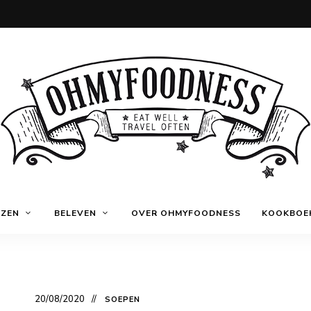
Eat
OhMyFoodness
well
IZEN
BELEVEN
OVER OHMYFOODNESS
KOOKBOE
Travel
often
20/08/2020
SOEPEN