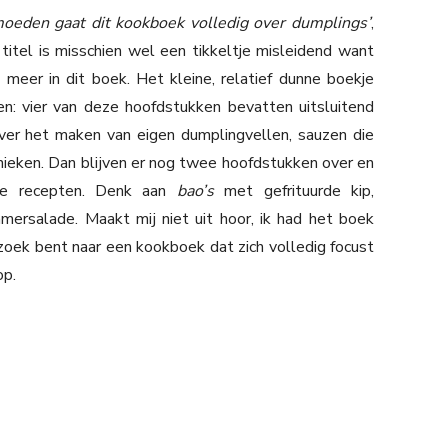
rmoeden gaat dit kookboek volledig over dumplings’
,
titel is misschien wel een tikkeltje misleidend want
 meer in dit boek. Het kleine, relatief dunne boekje
en: vier van deze hoofdstukken bevatten uitsluitend
ver het maken van eigen dumplingvellen, sauzen die
nieken. Dan blijven er nog twee hoofdstukken over en
che recepten. Denk aan
bao’s
met gefrituurde kip,
ersalade. Maakt mij niet uit hoor, ik had het boek
zoek bent naar een kookboek dat zich volledig focust
op.