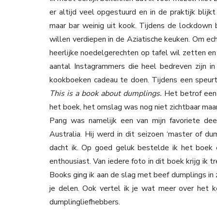
er altijd veel opgestuurd en in de praktijk blij
maar bar weinig uit kook. Tijdens de lockdown 
willen verdiepen in de Aziatische keuken. Om ec
heerlijke noedelgerechten op tafel wil zetten en
aantal Instagrammers die heel bedreven zijn 
kookboeken cadeau te doen. Tijdens een speurto
This is a book about dumplings.
Het betrof een 
het boek, het omslag was nog niet zichtbaar maar
Pang was namelijk een van mijn favoriete de
Australia. Hij werd in dit seizoen ‘master of d
dacht ik. Op goed geluk bestelde ik het boek en
enthousiast. Van iedere foto in dit boek krijg ik
Books ging ik aan de slag met beef dumplings in 
je delen. Ook vertel ik je wat meer over het
dumplingliefhebbers.