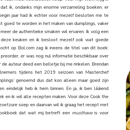
kt dat ik, ondanks mijn enorme verzameling boeken, er
begin jaar had ik echter voor mezelf besloten me te
ht goed te worden in het maken van dumplings, vaker
 meer de authentieke smaken wil ervaren. Ik volg een
in deze keuken en ik besloot mezelf ook wat goede
cht op Bol.com zag ik ineens de titel van dit boek:
preorder, er was nog nul informatie beschikbaar over
 de auteur deed een belletje bij me rinkelen. Brendan
elnemers tijdens het 2019 seizoen van Masterchef
umplings’ genoemd dus dat kon alleen maar goed zijn
 eindelijk heb ik hem binnen. En ja, ik ben lááiend
 trek en ik wil alle recepten maken. Voor deze Cook the
zoetzure soep en daarvan wil ik graag het recept met
 kookboek dat wat mij betreft een
musthave
is voor