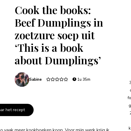
Cook the books:
Beef Dumplings in
zoetzure soep uit
‘This is a book
about Dumplings’
Sabine
1u 35m
f
g
aar het recept
k
zo vaak meer kookboeken koop. Voor mijn werk krijg ik