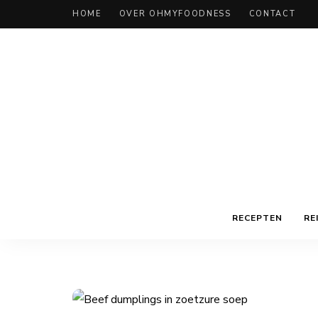
HOME
OVER OHMYFOODNESS
CONTACT
RECEPTEN
RE