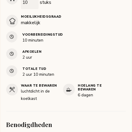
stuks
MOEILIJKHEIDSGRAAD
makkelijk
VOORBEREIDINGSTIJD
minuten
10
minuten
AFKOELEN
uur
2
uur
TOTALE TIJD
uur
minuten
2
uur
10
minuten
WAAR TE BEWAREN
HOELANG TE
BEWAREN
luchtdicht in de
6 dagen
koelkast
Benodigdheden