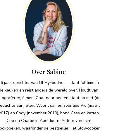
Over Sabine
36 jaar, oprichter van OhMyFoodness, staat fulltime in
de keuken en reist anders de wereld over. Houdt van
otograferen, filmen. Gaat naar bed en staat op met (de
edachte aan) eten. Woont samen zoontjes Vic (maart
2017) en Cody (november 2019), hond Cass en katten
Dino en Charlie in Apeldoorn. Auteur van acht
ookboeken, waaronder de bestseller Het Slowcooker