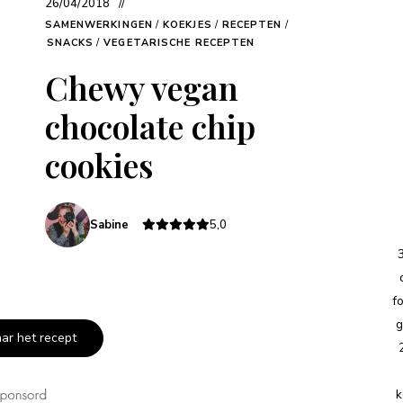
26/04/2018
SAMENWERKINGEN
/
KOEKJES
/
RECEPTEN
/
SNACKS
/
VEGETARISCHE RECEPTEN
Chewy vegan
chocolate chip
cookies
Sabine
5,0
f
g
aar het recept
k