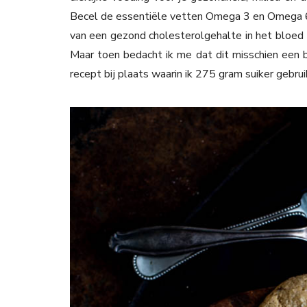
Becel de essentiële vetten Omega 3 en Omega 6
van een gezond cholesterolgehalte in het bloed (
Maar toen bedacht ik me dat dit misschien een 
recept bij plaats waarin ik 275 gram suiker gebru