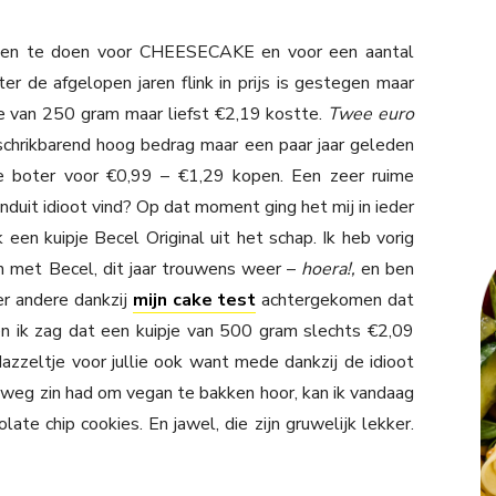
open te doen voor CHEESECAKE en voor een aantal
 de afgelopen jaren flink in prijs is gestegen maar
je van 250 gram maar liefst €2,19 kostte.
Twee euro
n schrikbarend hoog bedrag maar een paar jaar geleden
je boter voor €0,99 – €1,29 kopen. Een zeer ruime
ronduit idioot vind? Op dat moment ging het mij in ieder
een kuipje Becel Original uit het schap. Ik heb vorig
n met Becel, dit jaar trouwens weer –
hoera!,
en ben
er andere dankzij
mijn cake test
achtergekomen dat
n ik zag dat een kuipje van 500 gram slechts €2,09
zeltje voor jullie ook want mede dankzij de idioot
elweg zin had om vegan te bakken hoor, kan ik vandaag
te chip cookies. En jawel, die zijn gruwelijk lekker.