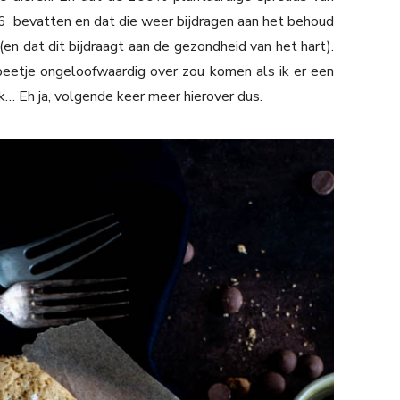
 bevatten en dat die weer bijdragen aan het behoud
en dat dit bijdraagt aan de gezondheid van het hart).
beetje ongeloofwaardig over zou komen als ik er een
ik… Eh ja, volgende keer meer hierover dus.