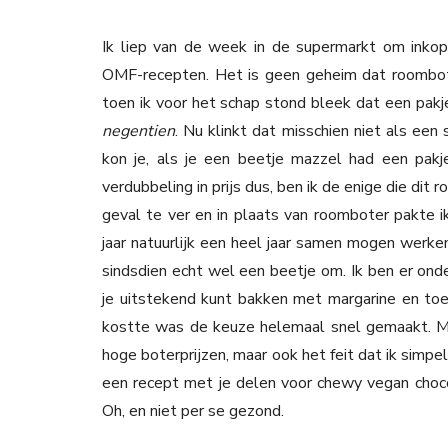
Ik liep van de week in de supermarkt om ink
OMF-recepten. Het is geen geheim dat roomboter
toen ik voor het schap stond bleek dat een pak
negentien
. Nu klinkt dat misschien niet als ee
kon je, als je een beetje mazzel had een pak
verdubbeling in prijs dus, ben ik de enige die dit 
geval te ver en in plaats van roomboter pakte ik 
jaar natuurlijk een heel jaar samen mogen werke
sindsdien echt wel een beetje om. Ik ben er ond
je uitstekend kunt bakken met margarine en toe
kostte was de keuze helemaal snel gemaakt. Maz
hoge boterprijzen, maar ook het feit dat ik simp
een recept met je delen voor chewy vegan chocola
Oh, en niet per se gezond.