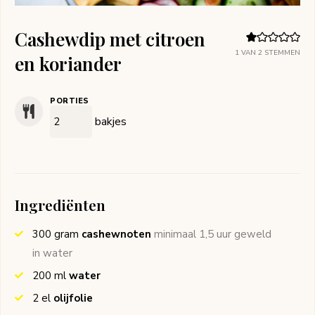
Cashewdip met citroen
1
VAN
2
STEMMEN
en koriander
PORTIES
bakjes
Ingrediënten
300
gram
cashewnoten
minimaal 1,5 uur geweld
in water
200
ml
water
2
el
olijfolie