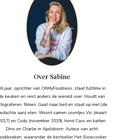
Over Sabine
36 jaar, oprichter van OhMyFoodness, staat fulltime in
de keuken en reist anders de wereld over. Houdt van
otograferen, filmen. Gaat naar bed en staat op met (de
edachte aan) eten. Woont samen zoontjes Vic (maart
2017) en Cody (november 2019), hond Cass en katten
Dino en Charlie in Apeldoorn. Auteur van acht
ookboeken, waaronder de bestseller Het Slowcooker