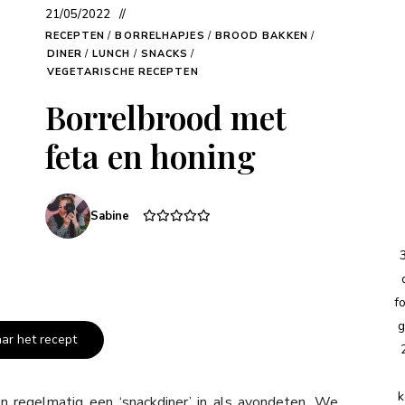
21/05/2022
RECEPTEN
/
BORRELHAPJES
/
BROOD BAKKEN
/
DINER
/
LUNCH
/
SNACKS
/
VEGETARISCHE RECEPTEN
Borrelbrood met
feta en honing
Sabine
f
g
aar het recept
k
en regelmatig een ‘snackdiner’ in als avondeten. We