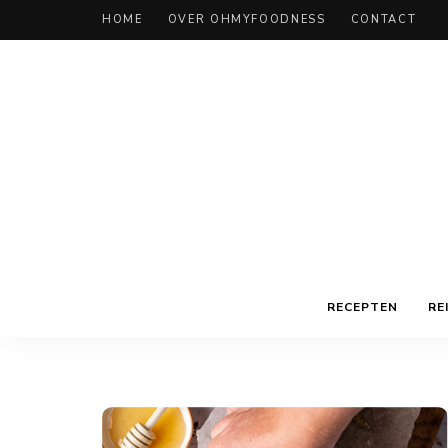
HOME
OVER OHMYFOODNESS
CONTACT
RECEPTEN
RE