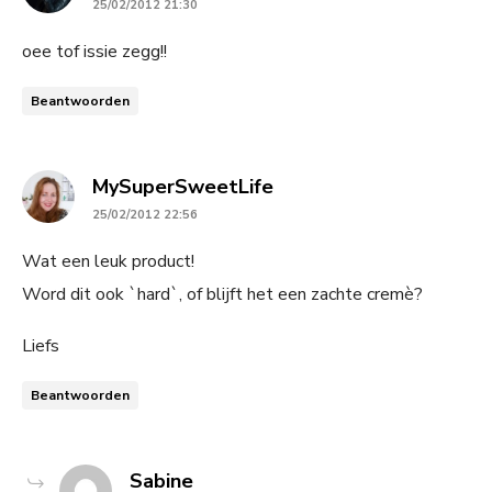
25/02/2012 21:30
oee tof issie zegg!!
Beantwoorden
says:
MySuperSweetLife
25/02/2012 22:56
Wat een leuk product!
Word dit ook `hard`, of blijft het een zachte cremè?
Liefs
Beantwoorden
says:
Sabine