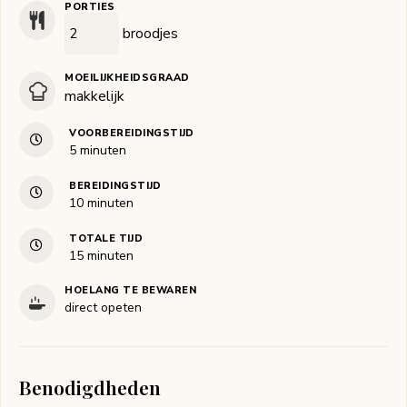
PORTIES
broodjes
MOEILIJKHEIDSGRAAD
makkelijk
VOORBEREIDINGSTIJD
minuten
5
minuten
BEREIDINGSTIJD
minuten
10
minuten
TOTALE TIJD
minuten
15
minuten
HOELANG TE BEWAREN
direct opeten
Benodigdheden