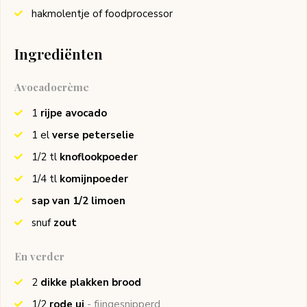
hakmolentje of foodprocessor
Ingrediënten
Avocadocrème
1
rijpe avocado
1
el
verse peterselie
1/2
tl
knoflookpoeder
1/4
tl
komijnpoeder
sap van 1/2 limoen
snuf
zout
En verder
2
dikke plakken brood
1/2
rode ui
- fijngesnipperd