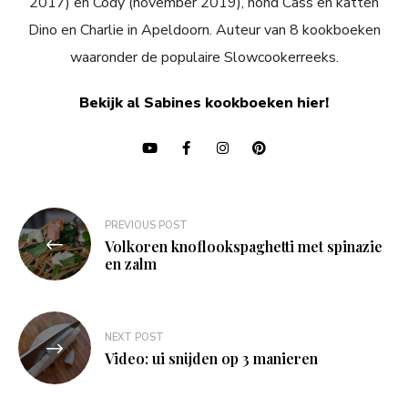
2017) en Cody (november 2019), hond Cass en katten
Dino en Charlie in Apeldoorn. Auteur van 8 kookboeken
waaronder de populaire Slowcookerreeks.
Bekijk al Sabines kookboeken hier!
Bericht
PREVIOUS POST
navigatie
Volkoren knoflookspaghetti met spinazie
en zalm
NEXT POST
Video: ui snijden op 3 manieren