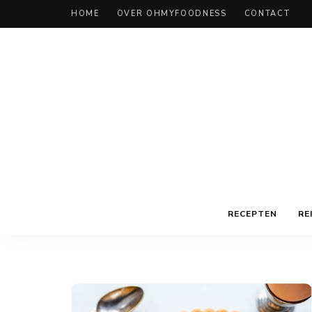
HOME
OVER OHMYFOODNESS
CONTACT
RECEPTEN
RE