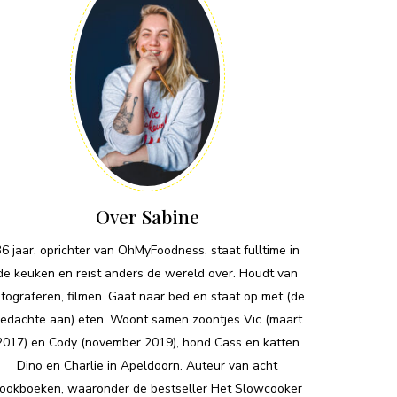
Over Sabine
36 jaar, oprichter van OhMyFoodness, staat fulltime in
de keuken en reist anders de wereld over. Houdt van
otograferen, filmen. Gaat naar bed en staat op met (de
edachte aan) eten. Woont samen zoontjes Vic (maart
2017) en Cody (november 2019), hond Cass en katten
Dino en Charlie in Apeldoorn. Auteur van acht
ookboeken, waaronder de bestseller Het Slowcooker