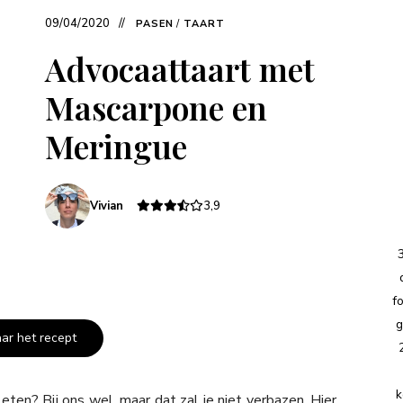
09/04/2020
PASEN
/
TAART
Advocaattaart met
Mascarpone en
Meringue
Vivian
3,9
f
g
aar het recept
k
 eten? Bij ons wel, maar dat zal je niet verbazen. Hier