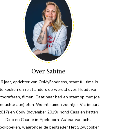
Over Sabine
36 jaar, oprichter van OhMyFoodness, staat fulltime in
de keuken en reist anders de wereld over. Houdt van
otograferen, filmen. Gaat naar bed en staat op met (de
edachte aan) eten. Woont samen zoontjes Vic (maart
2017) en Cody (november 2019), hond Cass en katten
Dino en Charlie in Apeldoorn. Auteur van acht
ookboeken, waaronder de bestseller Het Slowcooker