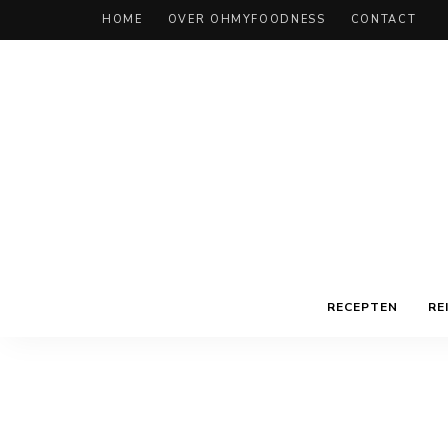
HOME
OVER OHMYFOODNESS
CONTACT
RECEPTEN
RE