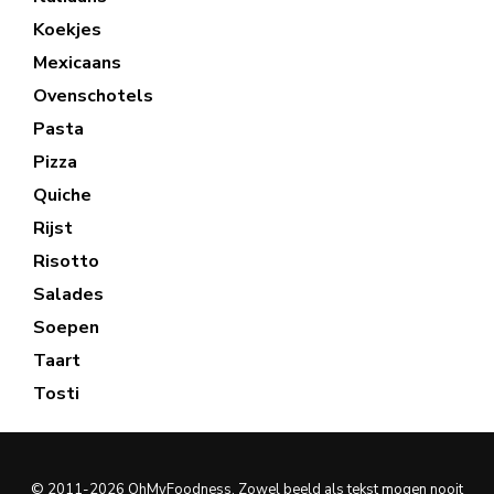
Koekjes
Mexicaans
Ovenschotels
Pasta
Pizza
Quiche
Rijst
Risotto
Salades
Soepen
Taart
Tosti
© 2011-2026 OhMyFoodness. Zowel beeld als tekst mogen nooit