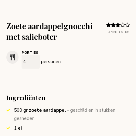
Zoete aardappelgnocchi
3
VAN 1 STEM
met salieboter
PORTIES
personen
Ingrediënten
500
gr
zoete aardappel
- geschild en in stukken
gesneden
1
ei