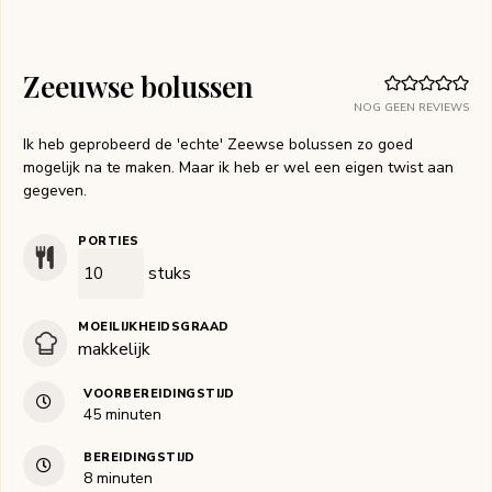
Zeeuwse bolussen
NOG GEEN REVIEWS
Ik heb geprobeerd de 'echte' Zeewse bolussen zo goed
mogelijk na te maken. Maar ik heb er wel een eigen twist aan
gegeven.
PORTIES
stuks
MOEILIJKHEIDSGRAAD
makkelijk
VOORBEREIDINGSTIJD
minuten
45
minuten
BEREIDINGSTIJD
minuten
8
minuten