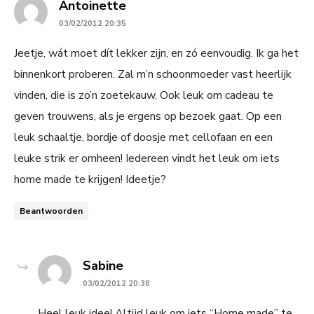
says:
Antoinette
03/02/2012 20:35
Jeetje, wát moet dít lekker zijn, en zó eenvoudig. Ik ga het
binnenkort proberen. Zal m’n schoonmoeder vast heerlijk
vinden, die is zo’n zoetekauw. Ook leuk om cadeau te
geven trouwens, als je ergens op bezoek gaat. Op een
leuk schaaltje, bordje of doosje met cellofaan en een
leuke strik er omheen! Iedereen vindt het leuk om iets
home made te krijgen! Ideetje?
Beantwoorden
says:
Sabine
03/02/2012 20:38
Heel leuk idee! Altijd leuk om iets “Home made” te