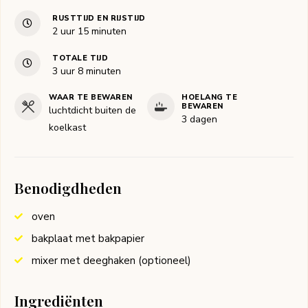
RUSTTIJD EN RIJSTIJD
uur
minuten
2
uur
15
minuten
TOTALE TIJD
uur
minuten
3
uur
8
minuten
WAAR TE BEWAREN
HOELANG TE
BEWAREN
luchtdicht buiten de
3 dagen
koelkast
Benodigdheden
oven
bakplaat met bakpapier
mixer met deeghaken (optioneel)
Ingrediënten