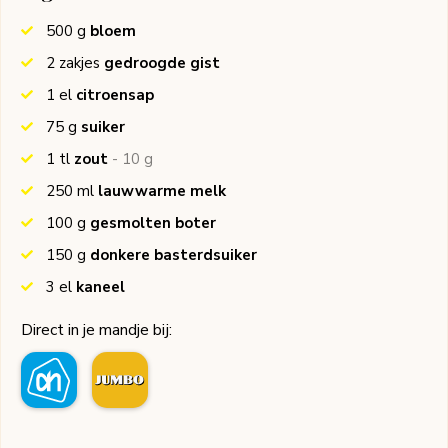
500
g
bloem
2
zakjes
gedroogde gist
1
el
citroensap
75
g
suiker
1
tl
zout
- 10 g
250
ml
lauwwarme melk
100
g
gesmolten boter
150
g
donkere basterdsuiker
3
el
kaneel
Direct in je mandje bij: