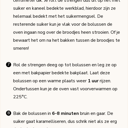
centimeter dik. Je rolt de strengen dus uit op het met
suiker en kaneel bedekte werkblad, hierdoor zijn ze
helemaal bedekt met het suikermengsel. De
resterende suiker kun je vlak voor de bolussen de
oven ingaan nog over de broodjes heen strooien. Of je
bewaart het om na het bakken tussen de broodjes te
smeren!
Rol de strengen deeg op tot bolussen en leg ze op
een met bakpapier bedekte bakplaat. Laat deze
bolussen op een warme plaats weer
1 uur
rijzen.
Ondertussen kun je de oven vast voorverwarmen op
225°C.
Bak de bolussen in
6-8 minuten
bruin en gaar. De
suiker gaat karamelliseren, dus schrik niet als ze erg