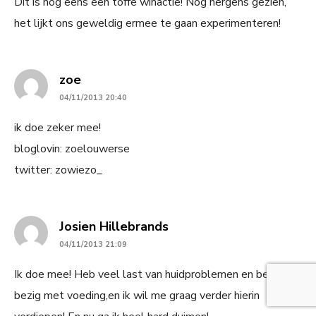
Dit is nog eens een toffe winactie! Nog nergens gezien,
het lijkt ons geweldig ermee te gaan experimenteren!
says:
zoe
04/11/2013 20:40
ik doe zeker mee!
bloglovin: zoelouwerse
twitter: zowiezo_
says:
Josien Hillebrands
04/11/2013 21:09
Ik doe mee! Heb veel last van huidproblemen en ben veel
bezig met voeding,en ik wil me graag verder hierin