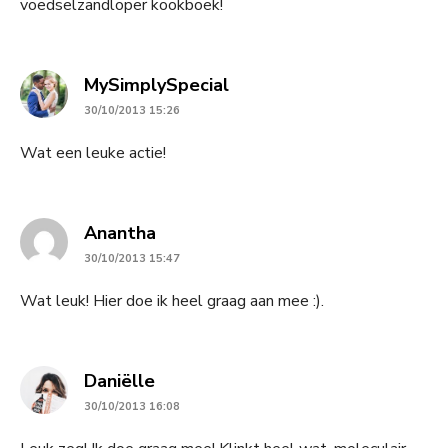
voedselzandloper kookboek!
says:
MySimplySpecial
30/10/2013 15:26
Wat een leuke actie!
says:
Anantha
30/10/2013 15:47
Wat leuk! Hier doe ik heel graag aan mee :).
says:
Daniëlle
30/10/2013 16:08