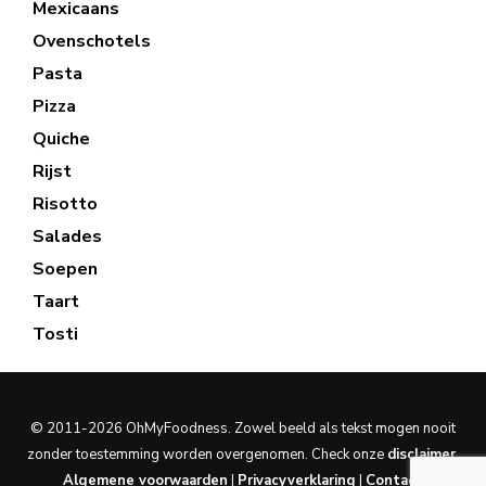
Mexicaans
Ovenschotels
Pasta
Pizza
Quiche
Rijst
Risotto
Salades
Soepen
Taart
Tosti
© 2011-2026 OhMyFoodness. Zowel beeld als tekst mogen nooit
zonder toestemming worden overgenomen. Check onze
disclaimer
.
Algemene voorwaarden
|
Privacyverklaring
|
Contact