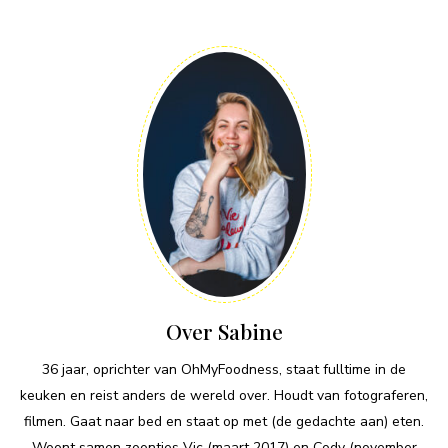
Over Sabine
36 jaar, oprichter van OhMyFoodness, staat fulltime in de
keuken en reist anders de wereld over. Houdt van fotograferen,
filmen. Gaat naar bed en staat op met (de gedachte aan) eten.
Woont samen zoontjes Vic (maart 2017) en Cody (november