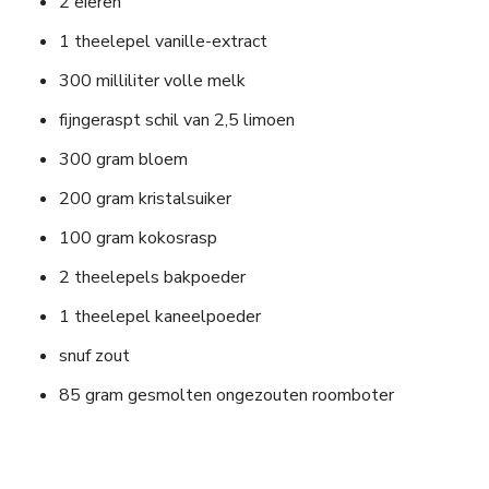
2 eieren
1 theelepel vanille-extract
300 milliliter volle melk
fijngeraspt schil van 2,5 limoen
300 gram bloem
200 gram kristalsuiker
100 gram kokosrasp
2 theelepels bakpoeder
1 theelepel kaneelpoeder
snuf zout
85 gram gesmolten ongezouten roomboter