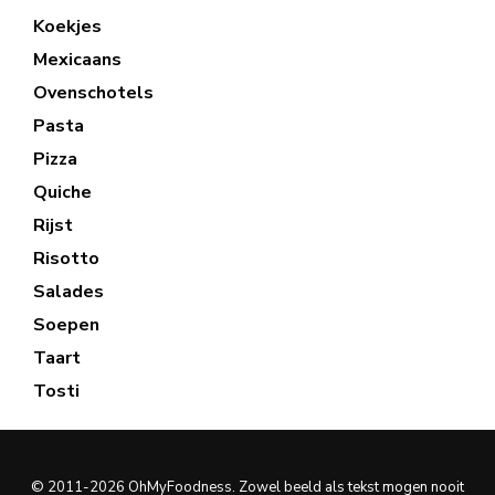
Koekjes
Mexicaans
Ovenschotels
Pasta
Pizza
Quiche
Rijst
Risotto
Salades
Soepen
Taart
Tosti
© 2011-2026 OhMyFoodness. Zowel beeld als tekst mogen nooit