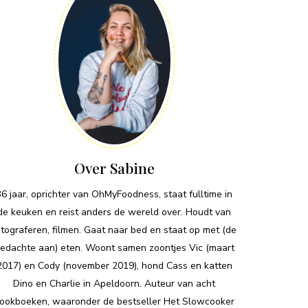
Over Sabine
36 jaar, oprichter van OhMyFoodness, staat fulltime in
de keuken en reist anders de wereld over. Houdt van
otograferen, filmen. Gaat naar bed en staat op met (de
edachte aan) eten. Woont samen zoontjes Vic (maart
2017) en Cody (november 2019), hond Cass en katten
Dino en Charlie in Apeldoorn. Auteur van acht
ookboeken, waaronder de bestseller Het Slowcooker