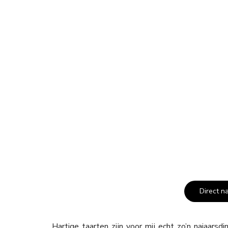
Direct n
Hartige taarten zijn voor mij echt zo’n najaars