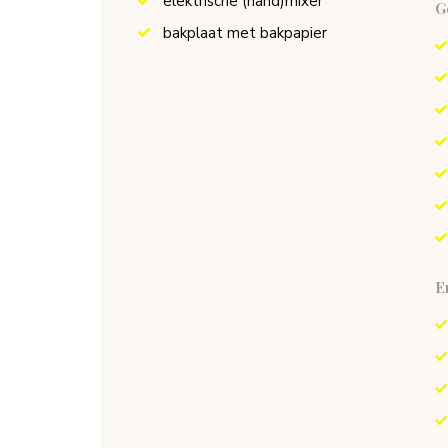
elektrische (hand)mixer
G
bakplaat met bakpapier
E