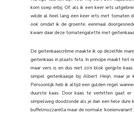
kom soep erbij. Of, als ik een keer iets uitgebre
wilde al heel lang een keer iets met tomaten d
ook omdat ik de groente, eenmaal doorgesneden
kwam daar deze tomatengalette met geitenkaas
De geitenkaascrème maakte ik op dezelfde manie
geitenkaas in plaats feta. In principe maakt het n
maar vers is en dus niet zo’n blok gerijpte kaas
simpel geitenkaasje bij Albert Heijn, maar je 
Persoonlijk heb ik altijd een gulden regel wann
duurste kaas. Door kaas te verhitten gaat er 
simpelweg doodzonde als je dan een hele dure ka
buffelmozzarella maar de normale ‘koeienvariant’.