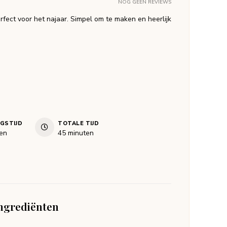
NOG GEEN REVIEWS
fect voor het najaar. Simpel om te maken en heerlijk
NGSTIJD
TOTALE TIJD
en
minuten
en
45
minuten
ngrediënten