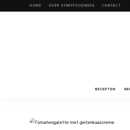
HOME
OVER OHMYFOODNESS
CONTACT
RECEPTEN
RE