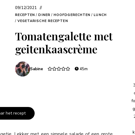
09/12/2021
RECEPTEN
/
DINER
/
HOOFDGERECHTEN
/
LUNCH
/
VEGETARISCHE RECEPTEN
Tomatengalette met
geitenkaascrème
Sabine
45m
f
g
aar het recept
k
dingetje. Lekker met een simpele salade of een grote