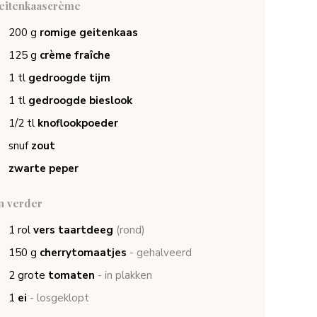
eitenkaascrème
200
g
romige geitenkaas
125
g
crème fraîche
1
tl
gedroogde tijm
1
tl
gedroogde bieslook
1/2
tl
knoflookpoeder
snuf
zout
zwarte peper
n verder
1
rol
vers taartdeeg
(rond)
150
g
cherrytomaatjes
- gehalveerd
2
grote
tomaten
- in plakken
1
ei
- losgeklopt