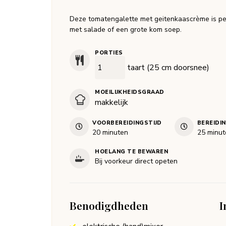
Deze tomatengalette met geitenkaascrème is per
met salade of een grote kom soep.
PORTIES
taart (25 cm doorsnee)
MOEILIJKHEIDSGRAAD
makkelijk
VOORBEREIDINGSTIJD
BEREIDI
minuten
minut
20
minuten
25
minut
HOELANG TE BEWAREN
Bij voorkeur direct opeten
Benodigdheden
I