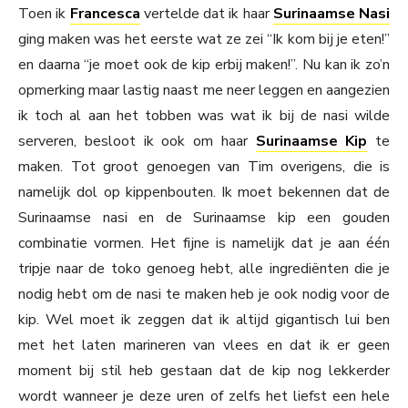
Toen ik
Francesca
vertelde dat ik haar
Surinaamse Nasi
ging maken was het eerste wat ze zei “Ik kom bij je eten!”
en daarna “je moet ook de kip erbij maken!”. Nu kan ik zo’n
opmerking maar lastig naast me neer leggen en aangezien
ik toch al aan het tobben was wat ik bij de nasi wilde
serveren, besloot ik ook om haar
Surinaamse Kip
te
maken. Tot groot genoegen van Tim overigens, die is
namelijk dol op kippenbouten. Ik moet bekennen dat de
Surinaamse nasi en de Surinaamse kip een gouden
combinatie vormen. Het fijne is namelijk dat je aan één
tripje naar de toko genoeg hebt, alle ingrediënten die je
nodig hebt om de nasi te maken heb je ook nodig voor de
kip. Wel moet ik zeggen dat ik altijd gigantisch lui ben
met het laten marineren van vlees en dat ik er geen
moment bij stil heb gestaan dat de kip nog lekkerder
wordt wanneer je deze uren of zelfs het liefst een hele