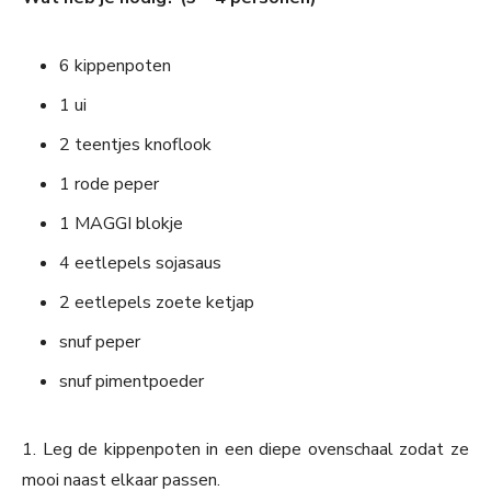
6 kippenpoten
1 ui
2 teentjes knoflook
1 rode peper
1 MAGGI blokje
4 eetlepels sojasaus
2 eetlepels zoete ketjap
snuf peper
snuf pimentpoeder
1. Leg de kippenpoten in een diepe ovenschaal zodat ze
mooi naast elkaar passen.