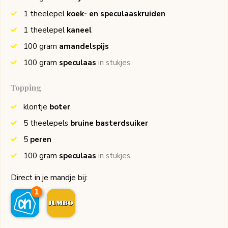
1
theelepel
koek- en speculaaskruiden
1
theelepel
kaneel
100
gram
amandelspijs
100
gram
speculaas
in stukjes
Topping
klontje
boter
5
theelepels
bruine basterdsuiker
5
peren
100
gram
speculaas
in stukjes
Direct in je mandje bij:
1