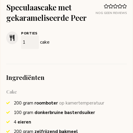
Speculaascake met
NOG GEEN REVIEWS
gekarameliseerde Peer
PORTIES
cake
Ingrediënten
Cake
200
gram
roomboter
op kamertemperatuur
100
gram
donkerbruine basterdsuiker
4
eieren
200
gram
zelfrijzend bakmeel