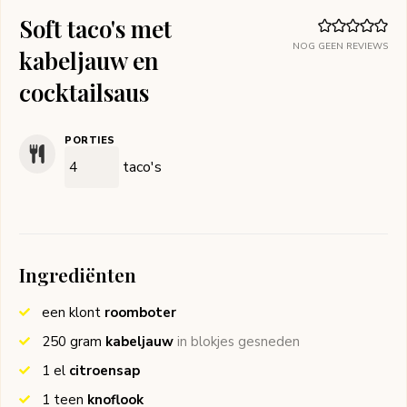
Soft taco's met
NOG GEEN REVIEWS
kabeljauw en
cocktailsaus
PORTIES
taco's
Ingrediënten
een klont
roomboter
250
gram
kabeljauw
in blokjes gesneden
1
el
citroensap
1
teen
knoflook