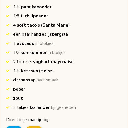
1
tl
paprikapoeder
1/3
tl
chilipoeder
4
soft taco's
(Santa Maria)
een paar handjes
ijsbergsla
1
avocado
in blokjes
1/2
komkommer
in blokjes
2
flinke el
yoghurt mayonaise
1
tl
ketchup
(Heinz)
citroensap
naar smaak
peper
zout
2
takjes
koriander
fijngesneden
Direct in je mandje bij: