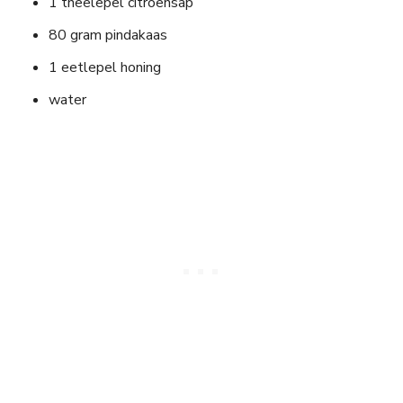
1 theelepel citroensap
80 gram pindakaas
1 eetlepel honing
water