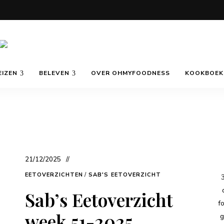
Eat
OhMyFoodness
well
EIZEN
BELEVEN
OVER OHMYFOODNESS
KOOKBOEK
Travel
often
21/12/2025
EETOVERZICHTEN
/
SAB'S EETOVERZICHT
Sab’s Eetoverzicht
f
week 51-2025
g