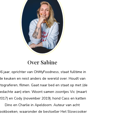
Over Sabine
36 jaar, oprichter van OhMyFoodness, staat fulltime in
de keuken en reist anders de wereld over. Houdt van
otograferen, filmen. Gaat naar bed en staat op met (de
edachte aan) eten. Woont samen zoontjes Vic (maart
2017) en Cody (november 2019), hond Cass en katten
Dino en Charlie in Apeldoorn. Auteur van acht
ookboeken, waaronder de bestseller Het Slowcooker