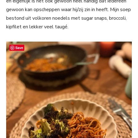
en eigenlijk is het ook gewoon heel handig dat iedereen
gewoon kan opscheppen waar hij/zij zin in heeft. Mijn soep
bestond uit volkoren noedels met sugar snaps, broccoli,
kipfilet en lekker veel taugé.
Save