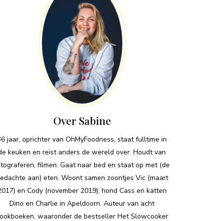
Over Sabine
36 jaar, oprichter van OhMyFoodness, staat fulltime in
de keuken en reist anders de wereld over. Houdt van
otograferen, filmen. Gaat naar bed en staat op met (de
edachte aan) eten. Woont samen zoontjes Vic (maart
2017) en Cody (november 2019), hond Cass en katten
Dino en Charlie in Apeldoorn. Auteur van acht
ookboeken, waaronder de bestseller Het Slowcooker