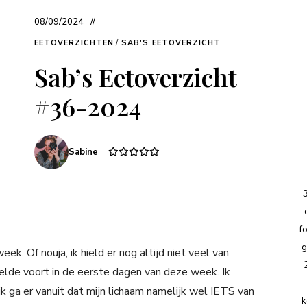
08/09/2024
EETOVERZICHTEN
/
SAB'S EETOVERZICHT
Sab’s Eetoverzicht
#36-2024
Sabine
f
g
ek. Of nouja, ik hield er nog altijd niet veel van
elde voort in de eerste dagen van deze week. Ik
k ga er vanuit dat mijn lichaam namelijk wel IETS van
k