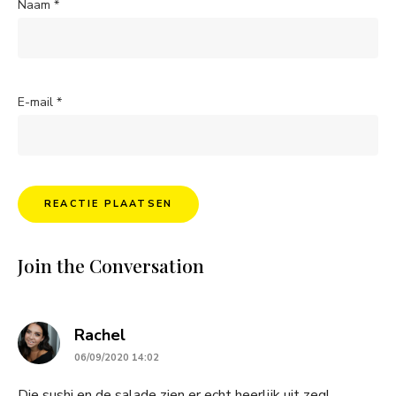
Naam
*
E-mail
*
Join the Conversation
says:
Rachel
06/09/2020 14:02
Die sushi en de salade zien er echt heerlijk uit zeg!