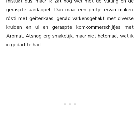
mislukt dus, maar ik zat nog wel met de vulling en de
geraspte aardappel. Dan maar een prutje ervan maken:
rösti met geitenkaas, geruld varkensgehakt met diverse
kruiden en ui en geraspte komkommerschijfjes met
Aromat. Alsnog erg smakelijk, maar niet helemaal wat ik
in gedachte had.