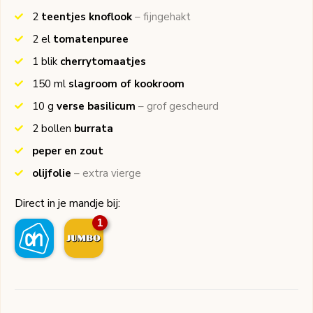
2
teentjes knoflook
– fijngehakt
2
el
tomatenpuree
1
blik
cherrytomaatjes
150
ml
slagroom of kookroom
10
g
verse basilicum
– grof gescheurd
2
bollen
burrata
peper en zout
olijfolie
– extra vierge
Direct in je mandje bij:
1