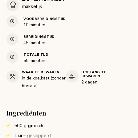
MOEILIJKHEIDSGRAAD
makkelijk
VOORBEREIDINGSTIJD
minuten
10
minuten
BEREIDINGSTIJD
minuten
45
minuten
TOTALE TIJD
minuten
55
minuten
WAAR TE BEWAREN
HOELANG TE
BEWAREN
in de koelkast (zonder
2 dagen
burrata)
Ingrediënten
500
g
gnocchi
1
ui
– gesnipperd