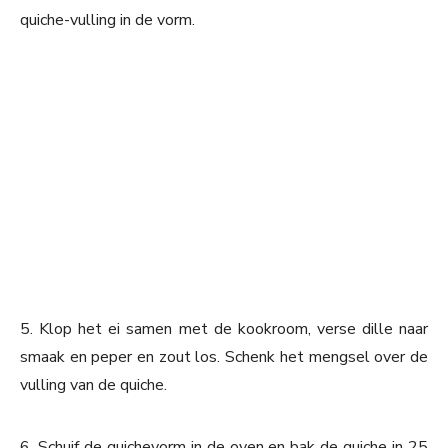
quiche-vulling in de vorm.
5. Klop het ei samen met de kookroom, verse dille naar
smaak en peper en zout los. Schenk het mengsel over de
vulling van de quiche.
6. Schuif de quichevorm in de oven en bak de quiche in 25