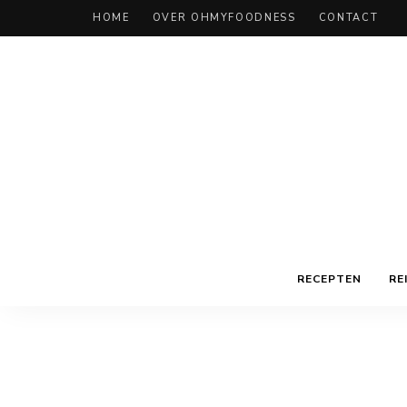
HOME
OVER OHMYFOODNESS
CONTACT
RECEPTEN
RE