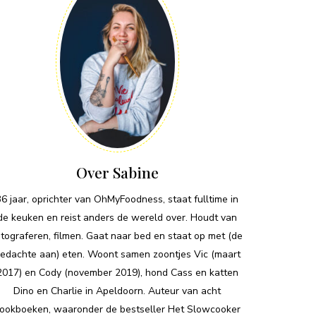
Over Sabine
36 jaar, oprichter van OhMyFoodness, staat fulltime in
de keuken en reist anders de wereld over. Houdt van
otograferen, filmen. Gaat naar bed en staat op met (de
edachte aan) eten. Woont samen zoontjes Vic (maart
2017) en Cody (november 2019), hond Cass en katten
Dino en Charlie in Apeldoorn. Auteur van acht
ookboeken, waaronder de bestseller Het Slowcooker