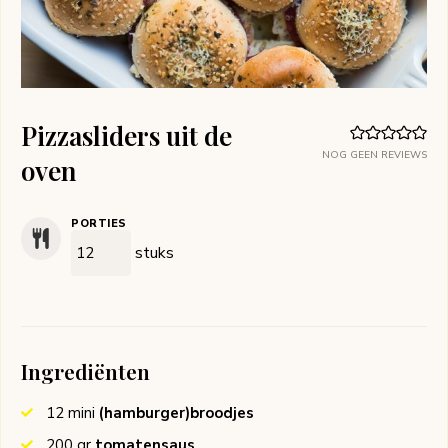
Pizzasliders uit de
NOG GEEN REVIEWS
oven
PORTIES
stuks
Ingrediënten
12
mini
(hamburger)broodjes
200
gr
tomatensaus