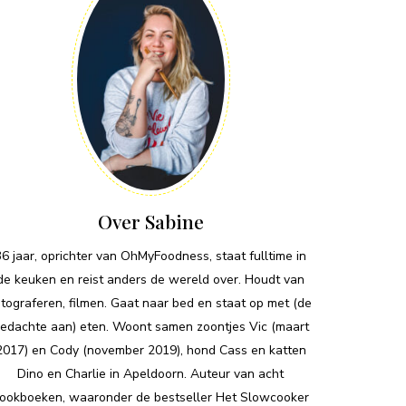
Over Sabine
36 jaar, oprichter van OhMyFoodness, staat fulltime in
de keuken en reist anders de wereld over. Houdt van
otograferen, filmen. Gaat naar bed en staat op met (de
edachte aan) eten. Woont samen zoontjes Vic (maart
2017) en Cody (november 2019), hond Cass en katten
Dino en Charlie in Apeldoorn. Auteur van acht
ookboeken, waaronder de bestseller Het Slowcooker