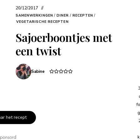
20/12/2017
SAMENWERKINGEN
/
DINER
/
RECEPTEN
/
VEGETARISCHE RECEPTEN
Sajoerboontjes met
een twist
Sabine
f
g
aar het recept
k