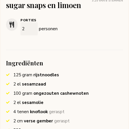
3.25
VAN
8
STEMMEN
sugar snaps en limoen
PORTIES
personen
Ingrediënten
125
gram
rijstnoodles
2
el
sesamzaad
100
gram
ongezouten cashewnoten
2
el
sesamolie
4
tenen
knoflook
geraspt
2
cm
verse gember
geraspt