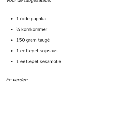
Voor de taugésalade:
1 rode paprika
¼ komkommer
150 gram taugé
1 eetlepel sojasaus
1 eetlepel sesamolie
En verder: