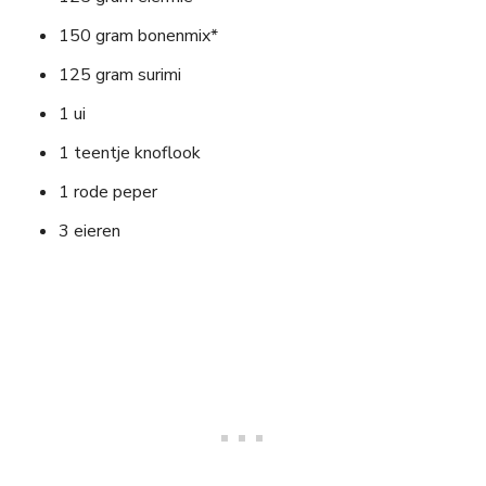
150 gram bonenmix*
125 gram surimi
1 ui
1 teentje knoflook
1 rode peper
3 eieren