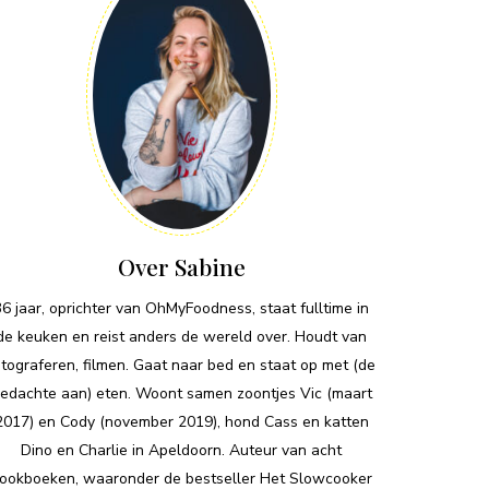
Over Sabine
36 jaar, oprichter van OhMyFoodness, staat fulltime in
de keuken en reist anders de wereld over. Houdt van
otograferen, filmen. Gaat naar bed en staat op met (de
edachte aan) eten. Woont samen zoontjes Vic (maart
2017) en Cody (november 2019), hond Cass en katten
Dino en Charlie in Apeldoorn. Auteur van acht
ookboeken, waaronder de bestseller Het Slowcooker