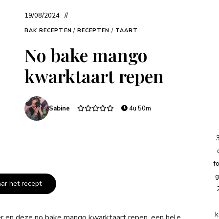
19/08/2024
BAK RECEPTEN
/
RECEPTEN
/
TAART
No bake mango
kwarktaart repen
Sabine
4u 50m
f
g
aar het recept
k
er en deze no bake mango kwarktaart repen, een hele