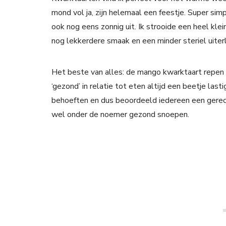
mond vol ja, zijn helemaal een feestje. Super simp
ook nog eens zonnig uit. Ik strooide een heel kle
nog lekkerdere smaak en een minder steriel uiterli
Het beste van alles: de mango kwarktaart repen z
‘gezond’ in relatie tot eten altijd een beetje lastig
behoeften en dus beoordeeld iedereen een gerech
wel onder de noemer gezond snoepen.