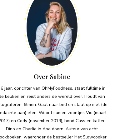
Over Sabine
36 jaar, oprichter van OhMyFoodness, staat fulltime in
de keuken en reist anders de wereld over. Houdt van
otograferen, filmen. Gaat naar bed en staat op met (de
edachte aan) eten. Woont samen zoontjes Vic (maart
2017) en Cody (november 2019), hond Cass en katten
Dino en Charlie in Apeldoorn. Auteur van acht
ookboeken, waaronder de bestseller Het Slowcooker