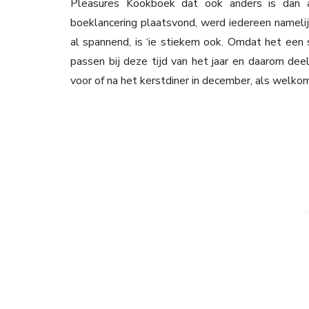
Pleasures Kookboek dat ook anders is dan an
boeklancering plaatsvond, werd iedereen nameli
al spannend, is ‘ie stiekem ook. Omdat het een s
passen bij deze tijd van het jaar en daarom dee
voor of na het kerstdiner in december, als welko