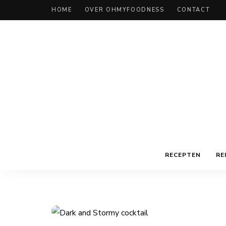
HOME
OVER OHMYFOODNESS
CONTACT
RECEPTEN
RE