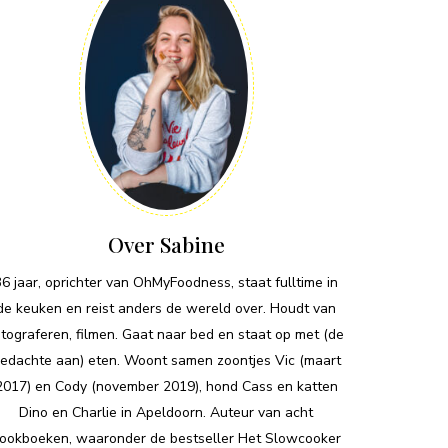
Over Sabine
36 jaar, oprichter van OhMyFoodness, staat fulltime in
de keuken en reist anders de wereld over. Houdt van
otograferen, filmen. Gaat naar bed en staat op met (de
edachte aan) eten. Woont samen zoontjes Vic (maart
2017) en Cody (november 2019), hond Cass en katten
Dino en Charlie in Apeldoorn. Auteur van acht
ookboeken, waaronder de bestseller Het Slowcooker