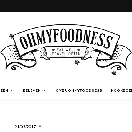
Eat
OhMyFoodness
well
IZEN
BELEVEN
OVER OHMYFOODNESS
KOOKBOE
Travel
often
21/03/2017