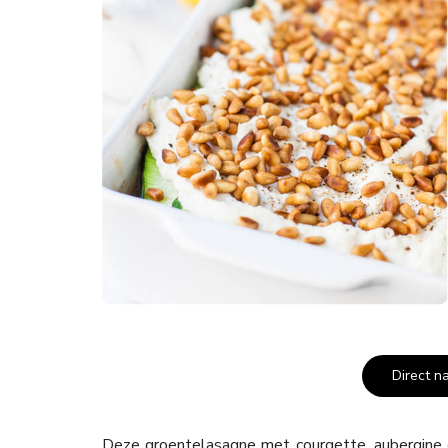
Direct n
Deze groentelasagne met courgette, aubergine en 