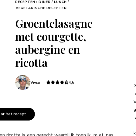
RECEPTEN
/
DINER
/
LUNCH
/
VEGETARISCHE RECEPTEN
Groentelasagne
met courgette,
aubergine en
ricotta
Vivian
4,6
f
g
aar het recept
k
ricotta is een gerecht waarbij ik toen ik ‘m at, pas