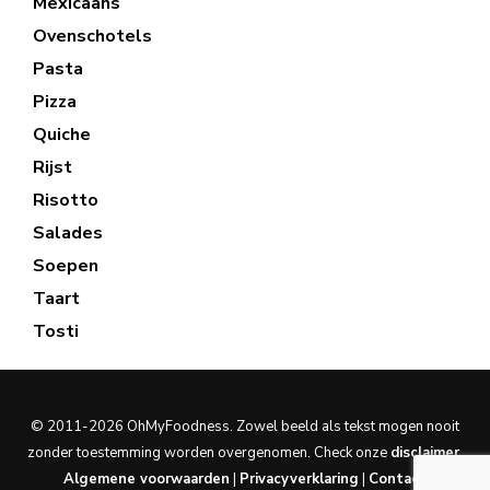
Mexicaans
Ovenschotels
Pasta
Pizza
Quiche
Rijst
Risotto
Salades
Soepen
Taart
Tosti
© 2011-2026 OhMyFoodness. Zowel beeld als tekst mogen nooit
zonder toestemming worden overgenomen. Check onze
disclaimer
.
Algemene voorwaarden
|
Privacyverklaring
|
Contact