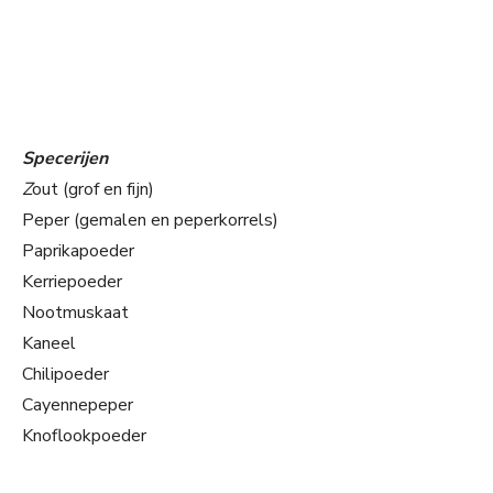
Specerijen
Z
out (grof en fijn)
Peper (gemalen en peperkorrels)
Paprikapoeder
Kerriepoeder
Nootmuskaat
Kaneel
Chilipoeder
Cayennepeper
Knoflookpoeder