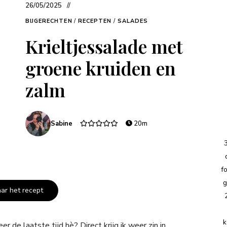
26/05/2025
BIJGERECHTEN
/
RECEPTEN
/
SALADES
Krieltjessalade met
groene kruiden en
zalm
Sabine
20m
f
g
aar het recept
k
e laatste tijd hè? Direct krijg ik weer zin in