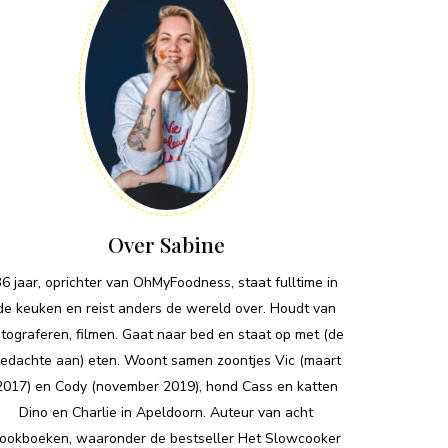
Over Sabine
36 jaar, oprichter van OhMyFoodness, staat fulltime in
de keuken en reist anders de wereld over. Houdt van
otograferen, filmen. Gaat naar bed en staat op met (de
edachte aan) eten. Woont samen zoontjes Vic (maart
2017) en Cody (november 2019), hond Cass en katten
Dino en Charlie in Apeldoorn. Auteur van acht
ookboeken, waaronder de bestseller Het Slowcooker