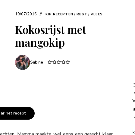
19/07/2016
KIP RECEPTEN
/
RIJST
/
VLEES
Kokosrijst met
mangokip
Sabine
f
g
aar het recept
k
gerechten. Mamma maakte wel eens een gerecht klaar