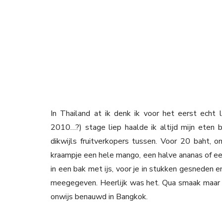
In Thailand at ik denk ik voor het eerst echt
2010…?) stage liep haalde ik altijd mijn eten 
dikwijls fruitverkopers tussen. Voor 20 baht, o
kraampje een hele mango, een halve ananas of e
in een bak met ijs, voor je in stukken gesneden e
meegegeven. Heerlijk was het. Qua smaak maar oo
onwijs benauwd in Bangkok.