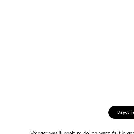
Direct n
Vroeger was ik nooit zo dol op warm fruit in 