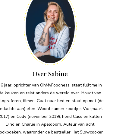
Over Sabine
36 jaar, oprichter van OhMyFoodness, staat fulltime in
de keuken en reist anders de wereld over. Houdt van
otograferen, filmen. Gaat naar bed en staat op met (de
edachte aan) eten. Woont samen zoontjes Vic (maart
2017) en Cody (november 2019), hond Cass en katten
Dino en Charlie in Apeldoorn. Auteur van acht
ookboeken, waaronder de bestseller Het Slowcooker