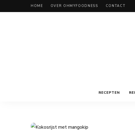
HOME
OVER OHMYFOODNESS
CONTACT
RECEPTEN
RE