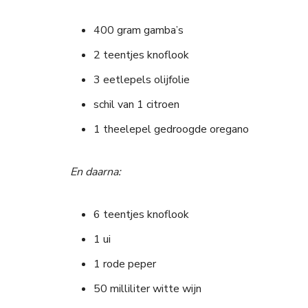
400 gram gamba’s
2 teentjes knoflook
3 eetlepels olijfolie
schil van 1 citroen
1 theelepel gedroogde oregano
En daarna:
6 teentjes knoflook
1 ui
1 rode peper
50 milliliter witte wijn