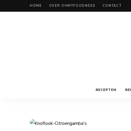
HOME
OVER OHMYFOODNESS
CONTACT
RECEPTEN
RE