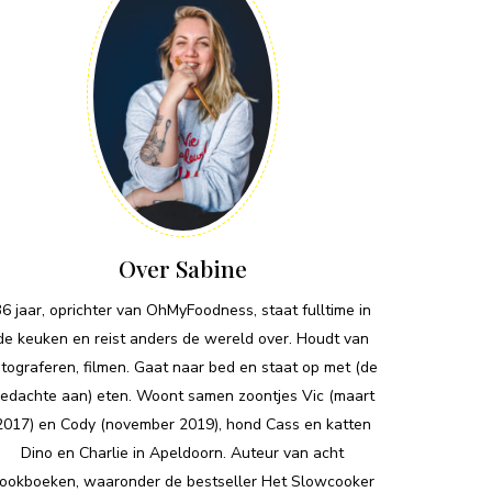
Over Sabine
36 jaar, oprichter van OhMyFoodness, staat fulltime in
de keuken en reist anders de wereld over. Houdt van
otograferen, filmen. Gaat naar bed en staat op met (de
edachte aan) eten. Woont samen zoontjes Vic (maart
2017) en Cody (november 2019), hond Cass en katten
Dino en Charlie in Apeldoorn. Auteur van acht
ookboeken, waaronder de bestseller Het Slowcooker