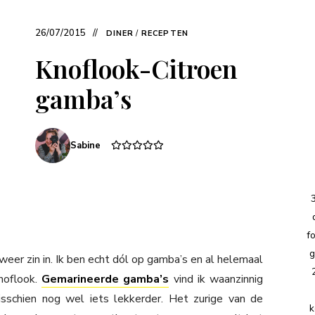
26/07/2015
DINER
/
RECEPTEN
Knoflook-Citroen
gamba’s
Sabine
f
g
ct weer zin in. Ik ben echt dól op gamba’s en al helemaal
noflook.
Gemarineerde gamba’s
vind ik waanzinnig
sschien nog wel iets lekkerder. Het zurige van de
k