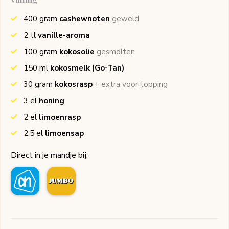
400
gram
cashewnoten
geweld
2
tl
vanille-aroma
100
gram
kokosolie
gesmolten
150
ml
kokosmelk
(Go-Tan)
30
gram
kokosrasp
+ extra voor topping
3
el
honing
2
el
limoenrasp
2,5
el
limoensap
Direct in je mandje bij: