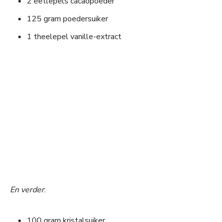
2 eetlepels cacaopoeder
125 gram poedersuiker
1 theelepel vanille-extract
En verder
:
100 gram kristalsuiker