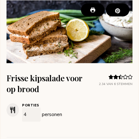
Frisse kipsalade voor
2.34
VAN
6
STEMMEN
op brood
PORTIES
personen