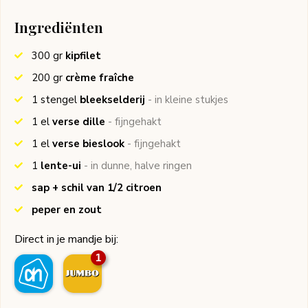
Ingrediënten
300
gr
kipfilet
200
gr
crème fraîche
1
stengel
bleekselderij
- in kleine stukjes
1
el
verse dille
- fijngehakt
1
el
verse bieslook
- fijngehakt
1
lente-ui
- in dunne, halve ringen
sap + schil van 1/2 citroen
peper en zout
Direct in je mandje bij:
1