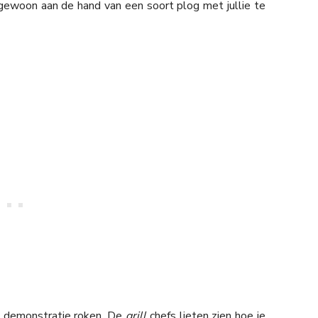
gewoon aan de hand van een soort plog met jullie te
e demonstratie roken. De
grill
chefs lieten zien hoe je