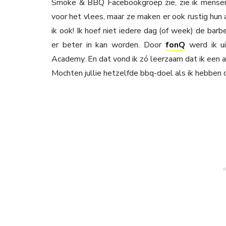
Smoke & BBQ Facebookgroep zie, zie ik mensen 
voor het vlees, maar ze maken er ook rustig hun 
ik ook! Ik hoef niet iedere dag (of week) de barb
er beter in kan worden. Door
fonQ
werd ik ui
Academy. En dat vond ik zó leerzaam dat ik een aa
Mochten jullie hetzelfde bbq-doel als ik hebben di