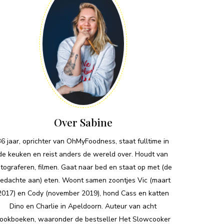
Over Sabine
36 jaar, oprichter van OhMyFoodness, staat fulltime in
de keuken en reist anders de wereld over. Houdt van
otograferen, filmen. Gaat naar bed en staat op met (de
edachte aan) eten. Woont samen zoontjes Vic (maart
2017) en Cody (november 2019), hond Cass en katten
Dino en Charlie in Apeldoorn. Auteur van acht
ookboeken, waaronder de bestseller Het Slowcooker