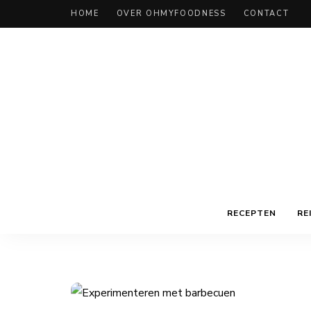
HOME
OVER OHMYFOODNESS
CONTACT
RECEPTEN
RE